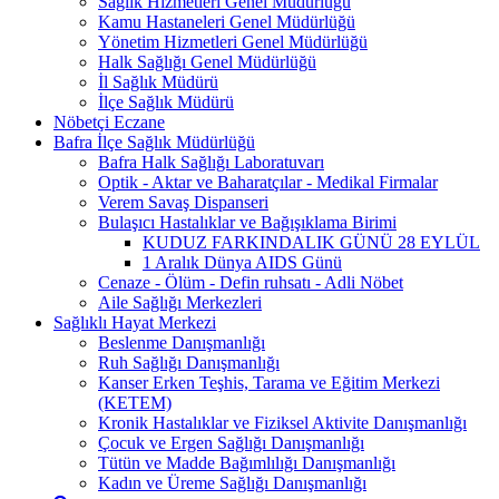
Sağlık Hizmetleri Genel Müdürlüğü
Kamu Hastaneleri Genel Müdürlüğü
Yönetim Hizmetleri Genel Müdürlüğü
Halk Sağlığı Genel Müdürlüğü
İl Sağlık Müdürü
İlçe Sağlık Müdürü
Nöbetçi Eczane
Bafra İlçe Sağlık Müdürlüğü
Bafra Halk Sağlığı Laboratuvarı
Optik - Aktar ve Baharatçılar - Medikal Firmalar
Verem Savaş Dispanseri
Bulaşıcı Hastalıklar ve Bağışıklama Birimi
KUDUZ FARKINDALIK GÜNÜ 28 EYLÜL
1 Aralık Dünya AIDS Günü
Cenaze - Ölüm - Defin ruhsatı - Adli Nöbet
Aile Sağlığı Merkezleri
Sağlıklı Hayat Merkezi
Beslenme Danışmanlığı
Ruh Sağlığı Danışmanlığı
Kanser Erken Teşhis, Tarama ve Eğitim Merkezi
(KETEM)
Kronik Hastalıklar ve Fiziksel Aktivite Danışmanlığı
Çocuk ve Ergen Sağlığı Danışmanlığı
Tütün ve Madde Bağımlılığı Danışmanlığı
Kadın ve Üreme Sağlığı Danışmanlığı