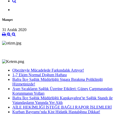
Manşet
31 Aralık 2020
Obeziteyle Mücadelede Farkındalık Artıyor!
1-7 Ekim Normal Doğum Haftası
Bafra İlçe Sağlık Müdürlüğü Sigara Bırakma Polikliniği
Hizmetinizde!
Aşırı Sıcakların Sağlık Üzerine Etkileri: Güneş Çarpmasından
Korunmanın Yolları
Bafra İlçe Sağlık Müdürlüğü Kapıkayafest’te Sağlık Standı ile
Vatandaşların Yanında Yer Aldı
AİLE HEKİMLİĞİ İSTEĞE BAĞLI RAPOR İŞLEMLERİ
Kurban Bayramı’nda Kist Hidatik Hastalığına Dikkat!