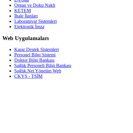
Organ ve Doku Nakli
KETEM
İhale İlanları
Laboratuvar Sistemleri
Elektronik İmza
Web Uygulamaları
Karar Destek Sistemleri
Personel Bilgi Sistemi
Doktor Bilgi Bankası
Sağlık Personeli Bilgi Bankası
Sağlık.Net Yönetim Web
ÇKYS - TSİM