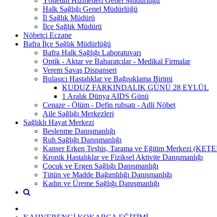
Yönetim Hizmetleri Genel Müdürlüğü
Halk Sağlığı Genel Müdürlüğü
İl Sağlık Müdürü
İlçe Sağlık Müdürü
Nöbetçi Eczane
Bafra İlçe Sağlık Müdürlüğü
Bafra Halk Sağlığı Laboratuvarı
Optik - Aktar ve Baharatçılar - Medikal Firmalar
Verem Savaş Dispanseri
Bulaşıcı Hastalıklar ve Bağışıklama Birimi
KUDUZ FARKINDALIK GÜNÜ 28 EYLÜL
1 Aralık Dünya AIDS Günü
Cenaze - Ölüm - Defin ruhsatı - Adli Nöbet
Aile Sağlığı Merkezleri
Sağlıklı Hayat Merkezi
Beslenme Danışmanlığı
Ruh Sağlığı Danışmanlığı
Kanser Erken Teşhis, Tarama ve Eğitim Merkezi (KET
Kronik Hastalıklar ve Fiziksel Aktivite Danışmanlığı
Çocuk ve Ergen Sağlığı Danışmanlığı
Tütün ve Madde Bağımlılığı Danışmanlığı
Kadın ve Üreme Sağlığı Danışmanlığı