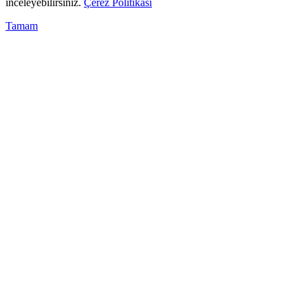
inceleyebilirsiniz.
Çerez Politikası
Tamam