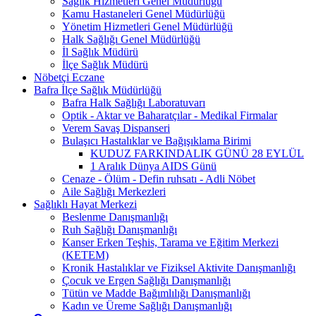
Sağlık Hizmetleri Genel Müdürlüğü
Kamu Hastaneleri Genel Müdürlüğü
Yönetim Hizmetleri Genel Müdürlüğü
Halk Sağlığı Genel Müdürlüğü
İl Sağlık Müdürü
İlçe Sağlık Müdürü
Nöbetçi Eczane
Bafra İlçe Sağlık Müdürlüğü
Bafra Halk Sağlığı Laboratuvarı
Optik - Aktar ve Baharatçılar - Medikal Firmalar
Verem Savaş Dispanseri
Bulaşıcı Hastalıklar ve Bağışıklama Birimi
KUDUZ FARKINDALIK GÜNÜ 28 EYLÜL
1 Aralık Dünya AIDS Günü
Cenaze - Ölüm - Defin ruhsatı - Adli Nöbet
Aile Sağlığı Merkezleri
Sağlıklı Hayat Merkezi
Beslenme Danışmanlığı
Ruh Sağlığı Danışmanlığı
Kanser Erken Teşhis, Tarama ve Eğitim Merkezi
(KETEM)
Kronik Hastalıklar ve Fiziksel Aktivite Danışmanlığı
Çocuk ve Ergen Sağlığı Danışmanlığı
Tütün ve Madde Bağımlılığı Danışmanlığı
Kadın ve Üreme Sağlığı Danışmanlığı