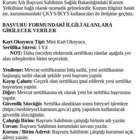
Kurum Adı Başvuru Sahibinin Sağlık Bakanlığındaki Kurum
Yetkilisine bağlı olarak otomatik gelmektedir. Kurum bilginiz hatalı
ise, kurumunuzdaki ÇKYS/İKYS kullanıcıları ile iletişime geçiniz.
BAŞVURU FORMUNDAKİ İLGİLİ ALANLARA
GİRİLECEK VERİLER
Kart Okuyucu Tipi:
Mini Kart Okuyucu
Sertifika Süresi:
3 Yıl
NOT:
Daha önceden elektronik sertifikası olanlar aşağıda yer
alan sebeplerden birini seçecektir.
Yenileme:
Mevcut sertifikasının bitiş tarihi, yeni sertifikasının
başlangıç tarihi olacak şekilde yeni başvuru yapılır.
Kayıp Çalıntı:
Geçerli olan sertifikası iptal edilerek yeni sertifika
başvurusu yapılır.
Diğer:
Mevcut sertifikasına ek olarak yeni bir sertifika başvurusu
yapılır.
Güvenlik Sözcüğü:
Sertifika alındıktan sonra bireysel işlemlere
(https://nesbireysel.kamusm.gov.tr) giriş yaparken kullanılacak
güvenlik sözcüğüdür.
Çalıştığı Birim:
Başvuru Sahibinin çalıştığı birimin adı yazılır.
Unvan:
Başvuru Sahibinin kurumdaki unvanı yazılır.
Kurum / Birim Adresi:
Başvuru Sahibinin çalıştığı kurumun açık
adresi yazılır.