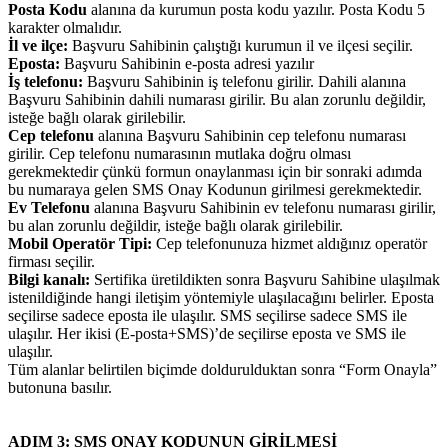
Posta Kodu
alanına da kurumun posta kodu yazılır. Posta Kodu 5
karakter olmalıdır.
İl ve ilçe:
Başvuru Sahibinin çalıştığı kurumun il ve ilçesi seçilir.
Eposta:
Başvuru Sahibinin e-posta adresi yazılır
İş telefonu:
Başvuru Sahibinin iş telefonu girilir. Dahili alanına
Başvuru Sahibinin dahili numarası girilir. Bu alan zorunlu değildir,
isteğe bağlı olarak girilebilir.
Cep telefonu
alanına Başvuru Sahibinin cep telefonu numarası
girilir. Cep telefonu numarasının mutlaka doğru olması
gerekmektedir çünkü formun onaylanması için bir sonraki adımda
bu numaraya gelen SMS Onay Kodunun girilmesi gerekmektedir.
Ev Telefonu
alanına Başvuru Sahibinin ev telefonu numarası girilir,
bu alan zorunlu değildir, isteğe bağlı olarak girilebilir.
Mobil Operatör Tipi:
Cep telefonunuza hizmet aldığınız operatör
firması seçilir.
Bilgi kanalı:
Sertifika üretildikten sonra Başvuru Sahibine ulaşılmak
istenildiğinde hangi iletişim yöntemiyle ulaşılacağını belirler. Eposta
seçilirse sadece eposta ile ulaşılır. SMS seçilirse sadece SMS ile
ulaşılır. Her ikisi (E-posta+SMS)’de seçilirse eposta ve SMS ile
ulaşılır.
Tüm alanlar belirtilen biçimde doldurulduktan sonra “Form Onayla”
butonuna basılır.
ADIM 3: SMS ONAY KODUNUN GİRİLMESİ