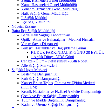
Sağlık Hizmetleri Genel Müdürlüğü
Kamu Hastaneleri Genel Müdürlüğü
Yönetim Hizmetleri Genel Müdürlüğü
Halk Sağlığı Genel Müdürlüğü
İl Sağlık Müdürü
İlçe Sağlık Müdürü
Nöbetçi Eczane
Bafra İlçe Sağlık Müdürlüğü
Bafra Halk Sağlığı Laboratuvarı
Optik - Aktar ve Baharatçılar - Medikal Firmalar
Verem Savaş Dispanseri
Bulaşıcı Hastalıklar ve Bağışıklama Birimi
KUDUZ FARKINDALIK GÜNÜ 28 EYLÜL
1 Aralık Dünya AIDS Günü
Cenaze - Ölüm - Defin ruhsatı - Adli Nöbet
Aile Sağlığı Merkezleri
Sağlıklı Hayat Merkezi
Beslenme Danışmanlığı
Ruh Sağlığı Danışmanlığı
Kanser Erken Teşhis, Tarama ve Eğitim Merkezi
(KETEM)
Kronik Hastalıklar ve Fiziksel Aktivite Danışmanlığı
Çocuk ve Ergen Sağlığı Danışmanlığı
Tütün ve Madde Bağımlılığı Danışmanlığı
Kadın ve Üreme Sağlığı Danışmanlığı