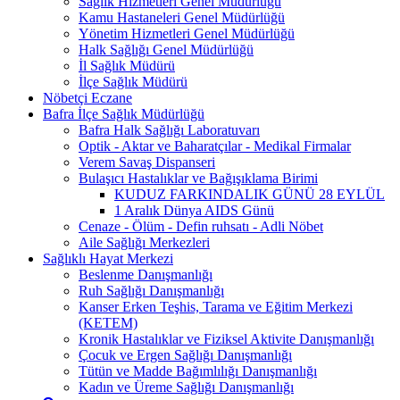
Sağlık Hizmetleri Genel Müdürlüğü
Kamu Hastaneleri Genel Müdürlüğü
Yönetim Hizmetleri Genel Müdürlüğü
Halk Sağlığı Genel Müdürlüğü
İl Sağlık Müdürü
İlçe Sağlık Müdürü
Nöbetçi Eczane
Bafra İlçe Sağlık Müdürlüğü
Bafra Halk Sağlığı Laboratuvarı
Optik - Aktar ve Baharatçılar - Medikal Firmalar
Verem Savaş Dispanseri
Bulaşıcı Hastalıklar ve Bağışıklama Birimi
KUDUZ FARKINDALIK GÜNÜ 28 EYLÜL
1 Aralık Dünya AIDS Günü
Cenaze - Ölüm - Defin ruhsatı - Adli Nöbet
Aile Sağlığı Merkezleri
Sağlıklı Hayat Merkezi
Beslenme Danışmanlığı
Ruh Sağlığı Danışmanlığı
Kanser Erken Teşhis, Tarama ve Eğitim Merkezi
(KETEM)
Kronik Hastalıklar ve Fiziksel Aktivite Danışmanlığı
Çocuk ve Ergen Sağlığı Danışmanlığı
Tütün ve Madde Bağımlılığı Danışmanlığı
Kadın ve Üreme Sağlığı Danışmanlığı