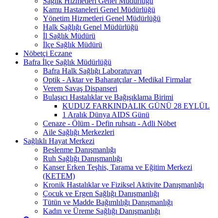
Sağlık Hizmetleri Genel Müdürlüğü
Kamu Hastaneleri Genel Müdürlüğü
Yönetim Hizmetleri Genel Müdürlüğü
Halk Sağlığı Genel Müdürlüğü
İl Sağlık Müdürü
İlçe Sağlık Müdürü
Nöbetçi Eczane
Bafra İlçe Sağlık Müdürlüğü
Bafra Halk Sağlığı Laboratuvarı
Optik - Aktar ve Baharatçılar - Medikal Firmalar
Verem Savaş Dispanseri
Bulaşıcı Hastalıklar ve Bağışıklama Birimi
KUDUZ FARKINDALIK GÜNÜ 28 EYLÜL
1 Aralık Dünya AIDS Günü
Cenaze - Ölüm - Defin ruhsatı - Adli Nöbet
Aile Sağlığı Merkezleri
Sağlıklı Hayat Merkezi
Beslenme Danışmanlığı
Ruh Sağlığı Danışmanlığı
Kanser Erken Teşhis, Tarama ve Eğitim Merkezi
(KETEM)
Kronik Hastalıklar ve Fiziksel Aktivite Danışmanlığı
Çocuk ve Ergen Sağlığı Danışmanlığı
Tütün ve Madde Bağımlılığı Danışmanlığı
Kadın ve Üreme Sağlığı Danışmanlığı