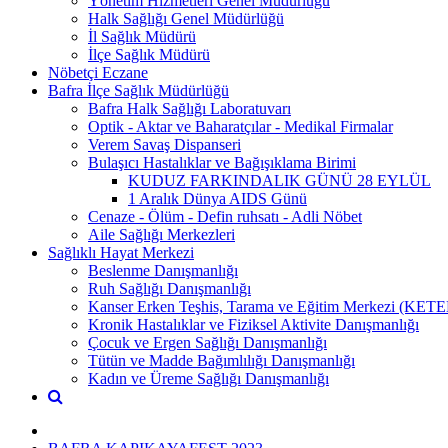
Yönetim Hizmetleri Genel Müdürlüğü
Halk Sağlığı Genel Müdürlüğü
İl Sağlık Müdürü
İlçe Sağlık Müdürü
Nöbetçi Eczane
Bafra İlçe Sağlık Müdürlüğü
Bafra Halk Sağlığı Laboratuvarı
Optik - Aktar ve Baharatçılar - Medikal Firmalar
Verem Savaş Dispanseri
Bulaşıcı Hastalıklar ve Bağışıklama Birimi
KUDUZ FARKINDALIK GÜNÜ 28 EYLÜL
1 Aralık Dünya AIDS Günü
Cenaze - Ölüm - Defin ruhsatı - Adli Nöbet
Aile Sağlığı Merkezleri
Sağlıklı Hayat Merkezi
Beslenme Danışmanlığı
Ruh Sağlığı Danışmanlığı
Kanser Erken Teşhis, Tarama ve Eğitim Merkezi (KET
Kronik Hastalıklar ve Fiziksel Aktivite Danışmanlığı
Çocuk ve Ergen Sağlığı Danışmanlığı
Tütün ve Madde Bağımlılığı Danışmanlığı
Kadın ve Üreme Sağlığı Danışmanlığı